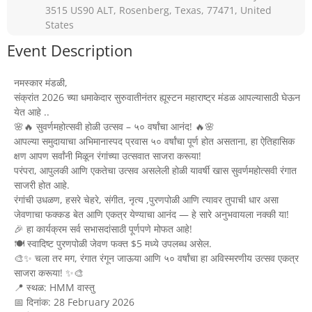
3515 US90 ALT, Rosenberg, Texas, 77471, United
States
Event Description
नमस्कार मंडळी,
संक्रांत 2026 च्या धमाकेदार सुरुवातीनंतर ह्यूस्टन महाराष्ट्र मंडळ आपल्यासाठी घेऊन
येत आहे ..
🌸🔥 सुवर्णमहोत्सवी होळी उत्सव – ५० वर्षांचा आनंद! 🔥🌸
आपल्या समुदायाचा अभिमानास्पद प्रवास ५० वर्षांचा पूर्ण होत असताना, हा ऐतिहासिक
क्षण आपण सर्वांनी मिळून रंगांच्या उत्सवात साजरा करूया!
परंपरा, आपुलकी आणि एकतेचा उत्सव असलेली होळी यावर्षी खास सुवर्णमहोत्सवी रंगात
साजरी होत आहे.
रंगांची उधळण, हसरे चेहरे, संगीत, नृत्य ,पुरणपोळी आणि त्यावर तुपाची धार असा
जेवणाचा फक्कड बेत आणि एकत्र येण्याचा आनंद — हे सारे अनुभवायला नक्की या!
🎉 हा कार्यक्रम सर्व सभासदांसाठी पूर्णपणे मोफत आहे!
🍽️ स्वादिष्ट पुरणपोळी जेवण फक्त $5 मध्ये उपलब्ध असेल.
🎨✨ चला तर मग, रंगात रंगून जाऊया आणि ५० वर्षांचा हा अविस्मरणीय उत्सव एकत्र
साजरा करूया! ✨🎨
📍 स्थळ: HMM वास्तु
📅 दिनांक: 28 February 2026